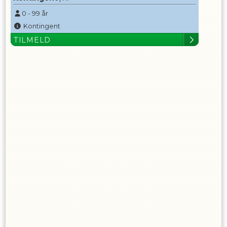
0
-
99
år
Kontingent
TILMELD